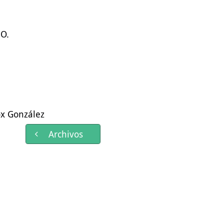
 O.
ox González
Archivos
